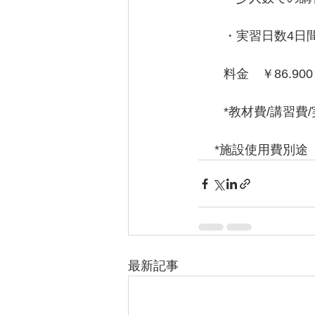
　　・実習日数4日
　　料金　￥86.90
　　*教材費/講習費
　 *施設使用費別途
最新記事