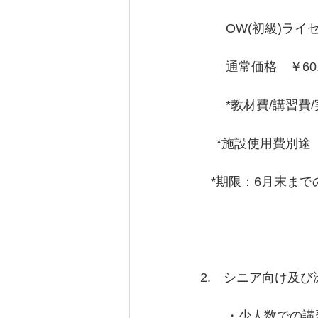
　　OW(初級)ライ
　　通常価格　￥60.
　　*教材費/講習費
　 *施設使用費別途
   *期限：6月末ま
2.　シニア向け及
　　・少人数での講