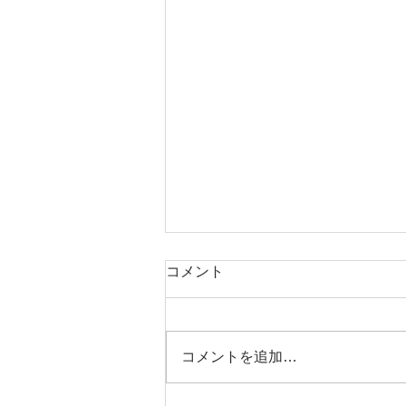
移転のお知らせ
コメント
店舗移転のお知らせ 福井市みの
り の店舗を移転しました。 新
住所 ：福井県南条郡南越前町甲
コメントを追加…
楽城15-28 南越前ダイ
ビングパーク ℡