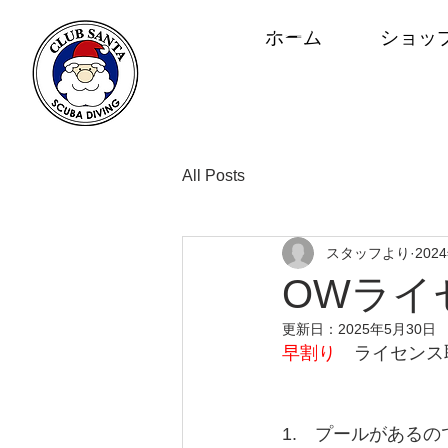
スキューバダイビングショップ
ホーム
ショッ
クラブサンタ
福井市みのり1-28-18
営／10:00～20:00
o776-34-7560
All Posts
スタッフより
202
OWライ
更新日：
2025年5月30日
早割り
　ライセンス
1.　プールがあるの