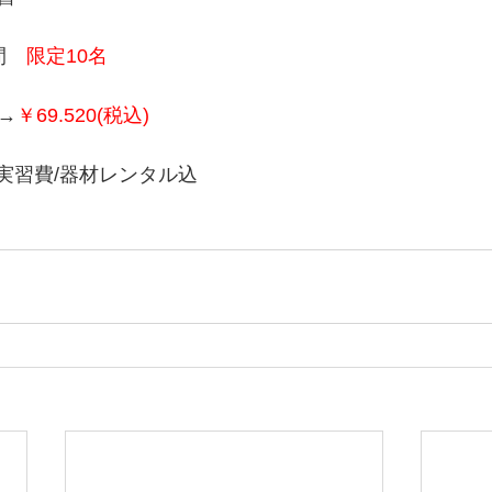
間
　限定10名
0→
￥69.520(税込)
/実習費/器材レンタル込