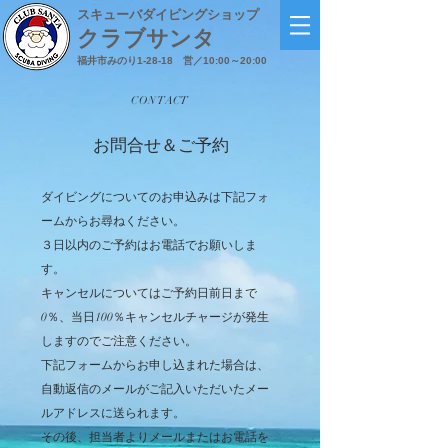
スキューバダイビングショップ
クラブサンタ
福井市みのり1-28-18
営／10:00～20:00
CONTACT
お問合せ＆ご予約
ダイビングについてのお申込みは下記フォ
ームからお尋ねください。
３日以内のご予約はお電話でお願いしま
す。
キャンセルについてはご予約日前日まで
0％、当日100％キャンセルチャージが発生
しますのでご注意ください。
下記フォームからお申し込まれた場合は、
自動返信のメールがご記入いただいたメー
ルアドレスに送られます。
その後、担当者よりメールまたはお電話を