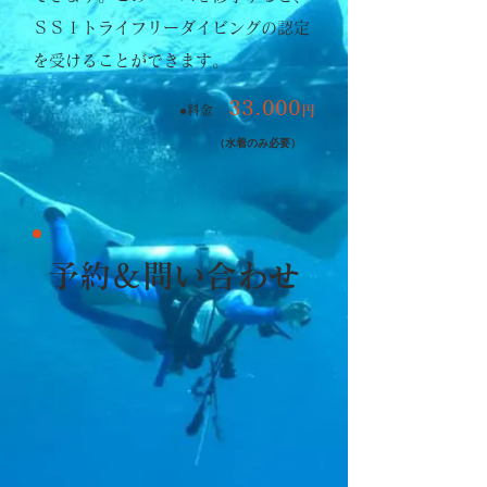
ＳＳＩトライフリーダイビングの認定
を受けることができます。
33
.0
00
●料金
円
​（水着のみ必要）
予約＆問い合わせ