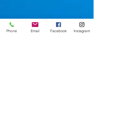
Phone
Email
Facebook
Instagram
CONTACT
スキューバダイビングショップ
クラブサンタ
福井市みのり1-28-18
営／10:00～19:00
o776-34-7560
info@clubsanta.jp