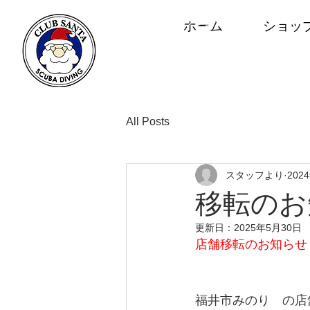
スキューバダイビングショップ
ホーム
ショッ
クラブサンタ
福井市みのり1-28-18
営／10:00～20:00
o776-34-7560
All Posts
スタッフより
202
移転のお
更新日：
2025年5月30日
店舗移転のお知らせ
福井市みのり　の店