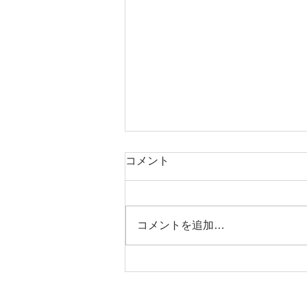
OWライセンス取得コースキ
コメント
ャンペーン
早割り ライセンス取得コース
キャンペーン 1. プールがある
コメントを追加…
ので2日間で取得可能
OW(初級)ライセンス取得コー
ス 10名限定! 通常価格
￥60.500→ ￥39.300(税込) *
教材費/講習費/実習費/器材レンタ