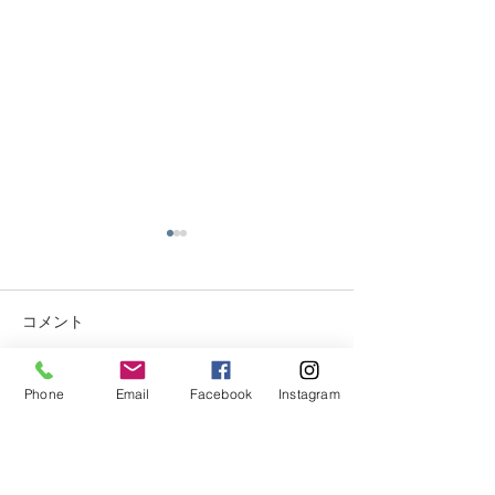
移転のお知らせ
初級ライセンス
スキャンペーン
店舗移転のお知らせ 福井市み
のり の店舗を移転しまし
キャンペーンNO,4
コメント
た。 新住所 ：福井県南条郡
期日:10/30 迄 
南越前町甲楽城15-28
込みOKです 内容 
Phone
Email
Facebook
Instagram
南越前ダイビング
で取得 初級(SSI
コメントを追加…
パーク ℡ 090-
プンウォーターラ
3290-7194 よろしくお願いい
得コース 料金:通常￥
たします。
税込→￥42.240税