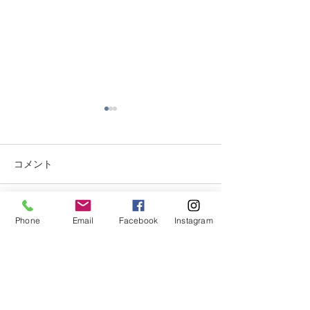
移転のお知らせ
初級ライセンス
スキャンペーン
店舗移転のお知らせ 福井市み
のり の店舗を移転しまし
キャンペーンNO,4
コメント
た。 新住所 ：福井県南条郡
期日:10/30 迄 
南越前町甲楽城15-28
込みOKです 内容 
南越前ダイビング
で取得 初級(SSI
コメントを追加…
Phone
Email
Facebook
Instagram
パーク ℡ 090-
プンウォーターラ
3290-7194 よろしくお願いい
得コース 料金:通常￥
たします。
税込→￥42.240税
間で取得 ペア割
CONTACT
(SSI OW)オー