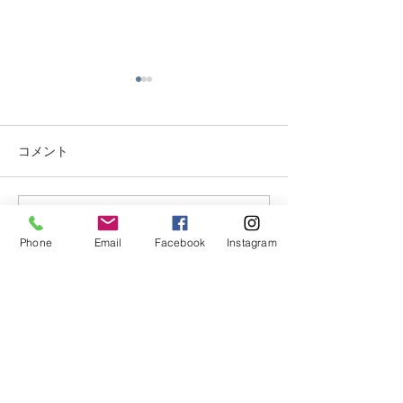
移転のお知らせ
初級ライセンス
スキャンペーン
店舗移転のお知らせ 福井市み
のり の店舗を移転しまし
キャンペーンNO,4
コメント
た。 新住所 ：福井県南条郡
期日:10/30 迄 
南越前町甲楽城15-28
込みOKです 内容 
南越前ダイビング
で取得 初級(SSI
コメントを追加…
パーク ℡ 090-
プンウォーターラ
Phone
Email
Facebook
Instagram
3290-7194 よろしくお願いい
得コース 料金:通常￥
たします。
税込→￥42.240税
間で取得 ペア割
CONTACT
(SSI OW)オー
タ...