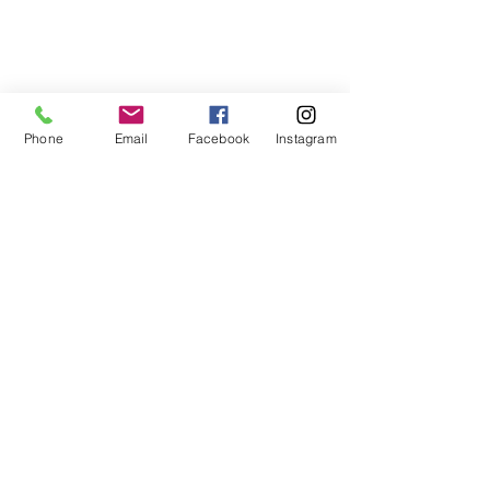
Phone
Email
Facebook
Instagram
CONTACT
スキューバダイビングショップ
クラブサンタ
福井市みのり1-28-18
営／10:00～19:00
o776-34-7560